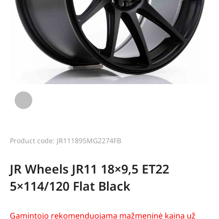
Product code: JR111895MG2274FB
JR Wheels JR11 18×9,5 ET22
5×114/120 Flat Black
Gamintojo rekomenduojama mažmeninė kaina už