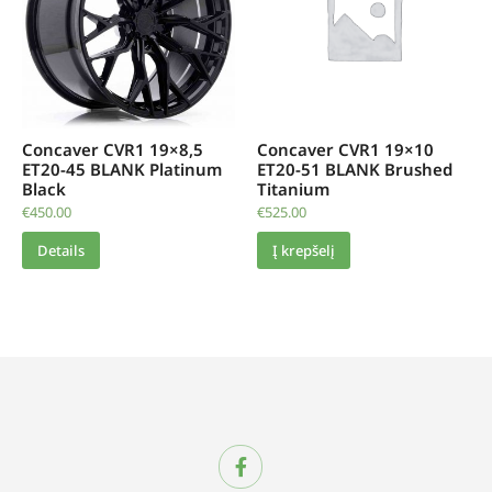
Concaver CVR1 19×8,5
Concaver CVR1 19×10
ET20-45 BLANK Platinum
ET20-51 BLANK Brushed
Black
Titanium
€
450.00
€
525.00
Details
Į krepšelį