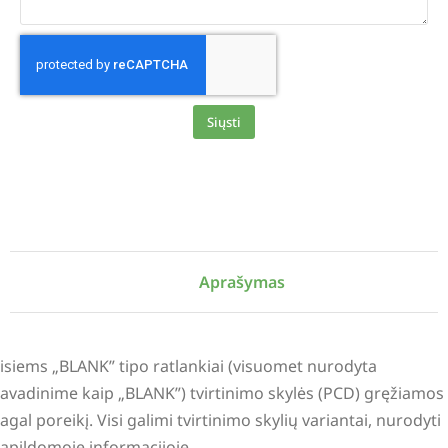
Siųsti
Alternative:
Aprašymas
isiems „BLANK” tipo ratlankiai (visuomet nurodyta
avadinime kaip „BLANK”) tvirtinimo skylės (PCD) gręžiamos
agal poreikį. Visi galimi tvirtinimo skylių variantai, nurodyti
apildomoje informacijoje.