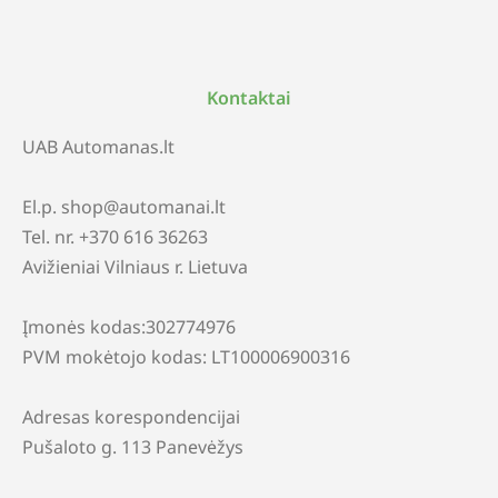
Kontaktai
UAB Automanas.lt
El.p. shop@automanai.lt
Tel. nr. +370 616 36263
Avižieniai Vilniaus r. Lietuva
Įmonės kodas:302774976
PVM mokėtojo kodas: LT100006900316
Adresas korespondencijai
Pušaloto g. 113 Panevėžys