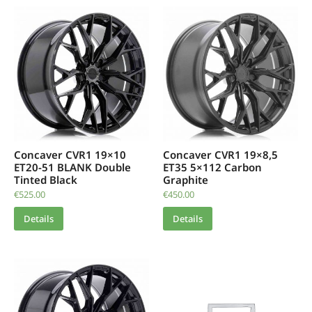
Concaver CVR1 19×10
Concaver CVR1 19×8,5
ET20-51 BLANK Double
ET35 5×112 Carbon
Tinted Black
Graphite
€
525.00
€
450.00
Details
Details