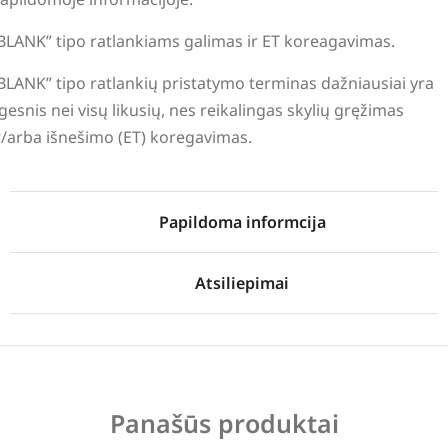
BLANK” tipo ratlankiams galimas ir ET koreagavimas.
BLANK” tipo ratlankių pristatymo terminas dažniausiai yra
lgesnis nei visų likusių, nes reikalingas skylių gręžimas
r/arba išnešimo (ET) koregavimas.
Papildoma informcija
Atsiliepimai
Panašūs produktai