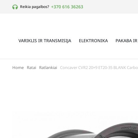
+370 616 36263
Reikia pagalbos?
VARIKLIS IR TRANSMISIJA
ELEKTRONIKA
PAKABA IR
Home
Ratai
Ratlankiai
Concaver CVR2 20×9 ET20-35 BLANK Carbo
You are here: