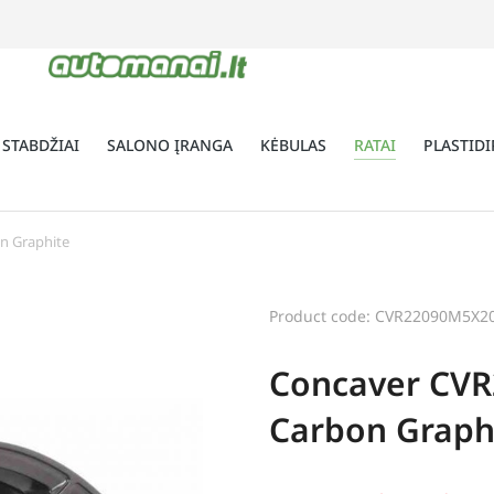
 STABDŽIAI
SALONO ĮRANGA
KĖBULAS
RATAI
PLASTIDI
n Graphite
Product code: CVR22090M5X2
Concaver CVR
Carbon Graph