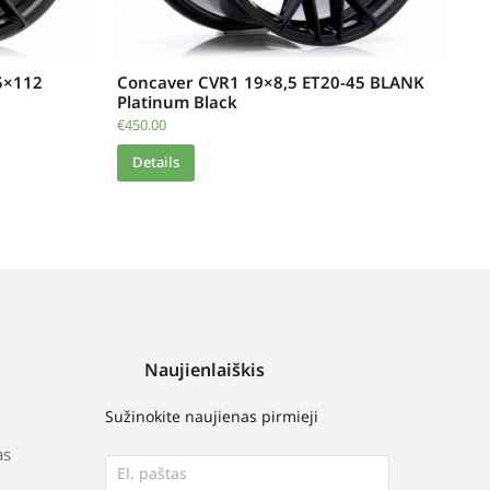
5×112
Concaver CVR1 19×8,5 ET20-45 BLANK
Platinum Black
€
450.00
Details
Naujienlaiškis
Sužinokite naujienas pirmieji
as