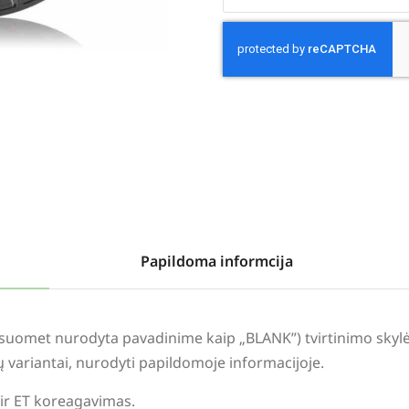
Alternative:
Papildoma informcija
visuomet nurodyta pavadinime kaip „BLANK”) tvirtinimo sky
lių variantai, nurodyti papildomoje informacijoje.
 ir ET koreagavimas.