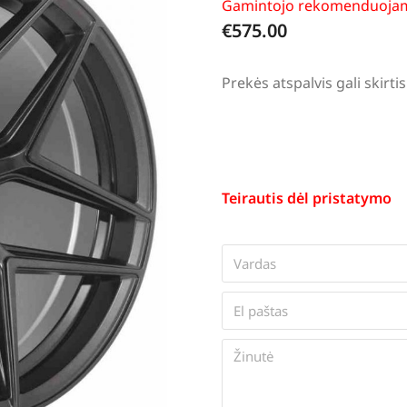
Gamintojo rekomenduojam
€
575.00
Prekės atspalvis gali skir
Teirautis dėl pristatymo