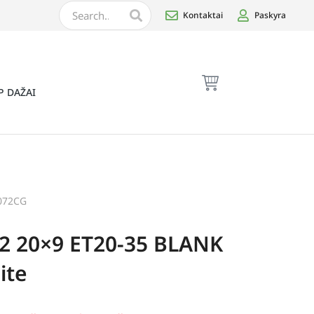
Kontaktai
Paskyra
P DAŽAI
072CG
2 20×9 ET20-35 BLANK
ite