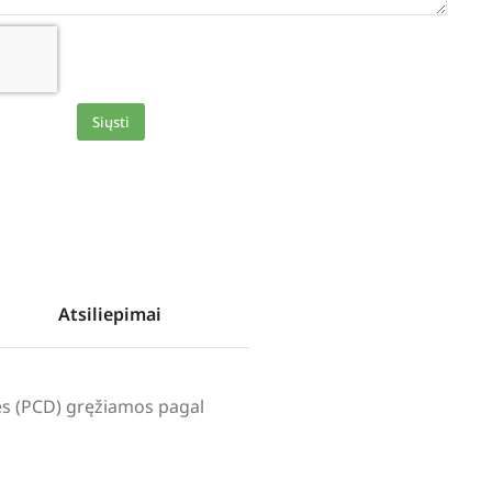
Siųsti
Atsiliepimai
lės (PCD) gręžiamos pagal