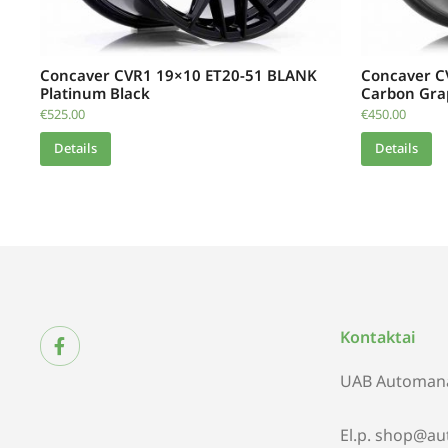
Concaver CVR1 19×10 ET20-51 BLANK
Concaver C
Platinum Black
Carbon Gra
€
525.00
€
450.00
Details
Details
Kontaktai
UAB Automana
El.p. shop@au