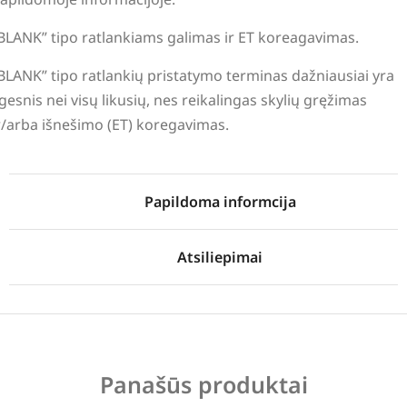
BLANK” tipo ratlankiams galimas ir ET koreagavimas.
BLANK” tipo ratlankių pristatymo terminas dažniausiai yra
lgesnis nei visų likusių, nes reikalingas skylių gręžimas
r/arba išnešimo (ET) koregavimas.
Papildoma informcija
Atsiliepimai
Panašūs produktai