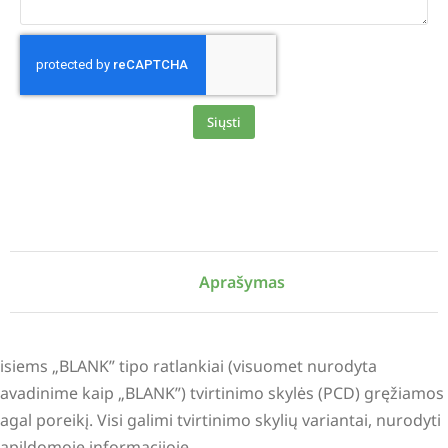
Siųsti
Alternative:
Aprašymas
isiems „BLANK” tipo ratlankiai (visuomet nurodyta
avadinime kaip „BLANK”) tvirtinimo skylės (PCD) gręžiamos
agal poreikį. Visi galimi tvirtinimo skylių variantai, nurodyti
apildomoje informacijoje.