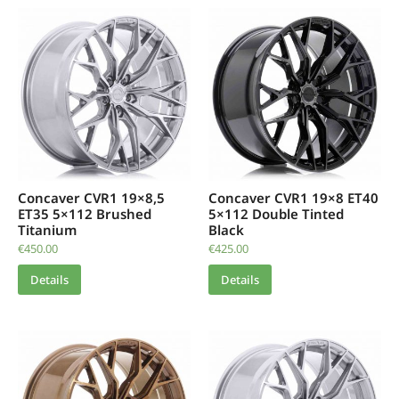
Concaver CVR1 19×8,5
Concaver CVR1 19×8 ET40
ET35 5×112 Brushed
5×112 Double Tinted
Titanium
Black
€
450.00
€
425.00
Details
Details