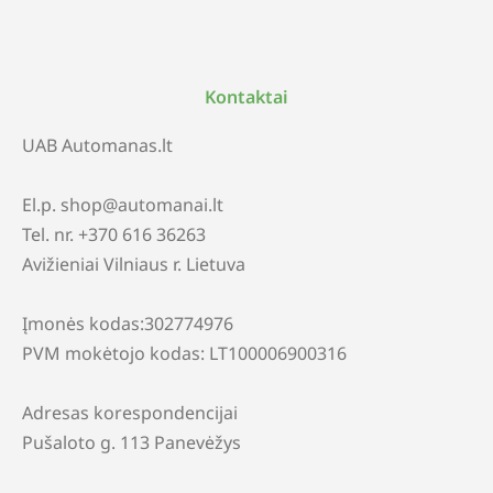
Kontaktai
UAB Automanas.lt
El.p. shop@automanai.lt
Tel. nr. +370 616 36263
Avižieniai Vilniaus r. Lietuva
Įmonės kodas:302774976
PVM mokėtojo kodas: LT100006900316
Adresas korespondencijai
Pušaloto g. 113 Panevėžys