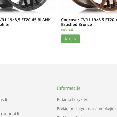
VR1 19×8,5 ET20-45 BLANK
Concaver CVR1 19×8,5 ET20
phite
Brushed Bronze
€
450.00
Details
Informacija
s.lt
Pirkimo taisyklės
Prekių pristatymas ir apmokėjim
tomanai.lt