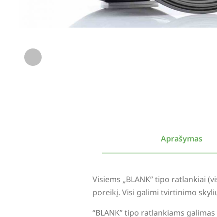
Aprašymas
Visiems „BLANK” tipo ratlankiai (
poreikį. Visi galimi tvirtinimo sky
“BLANK” tipo ratlankiams galimas