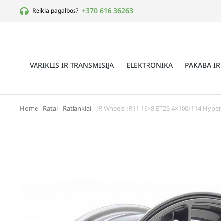
+370 616 36263
Reikia pagalbos?
VARIKLIS IR TRANSMISIJA
ELEKTRONIKA
PAKABA IR
Home
Ratai
Ratlankiai
JR Wheels JR11 16×8 ET25 4×100/114 Hyper
You are here: