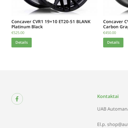
Concaver CVR1 19×10 ET20-51 BLANK
Concaver C
Platinum Black
Carbon Gra
€
525.00
€
450.00
Details
Details
Kontaktai
UAB Automana
El.p. shop@au