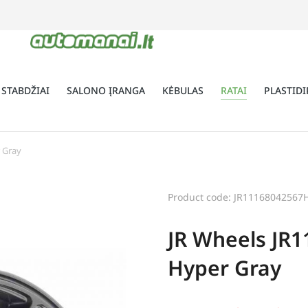
 STABDŽIAI
SALONO ĮRANGA
KĖBULAS
RATAI
PLASTIDI
 Gray
Product code: JR11168042567
JR Wheels JR1
Hyper Gray