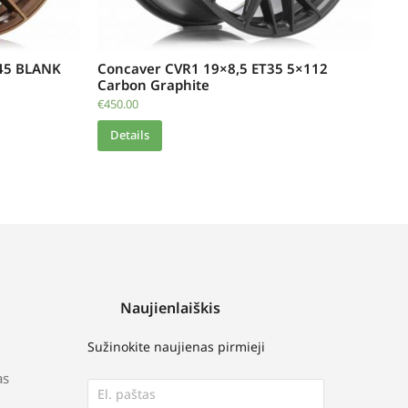
-45 BLANK
Concaver CVR1 19×8,5 ET35 5×112
Carbon Graphite
€
450.00
Details
Naujienlaiškis
Sužinokite naujienas pirmieji
as