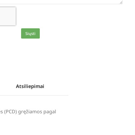
Siųsti
Atsiliepimai
lės (PCD) gręžiamos pagal