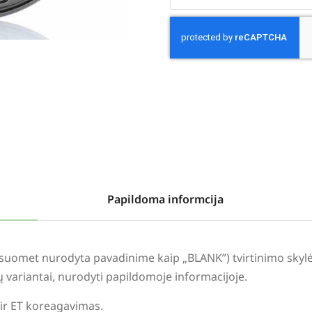
Alternative:
Papildoma informcija
visuomet nurodyta pavadinime kaip „BLANK”) tvirtinimo sky
lių variantai, nurodyti papildomoje informacijoje.
 ir ET koreagavimas.