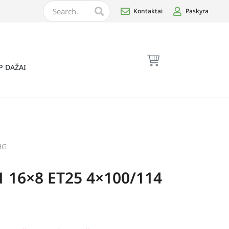
Kontaktai
Paskyra
P DAŽAI
HG
1 16×8 ET25 4×100/114