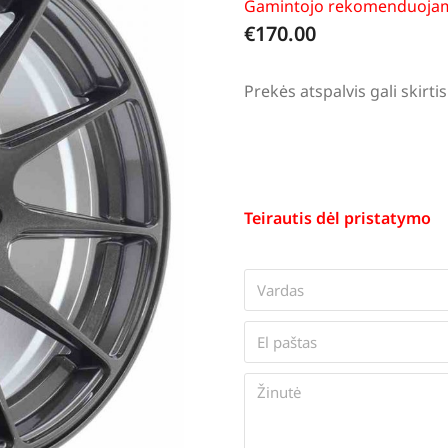
Gamintojo rekomenduojam
€
170.00
Prekės atspalvis gali skir
Teirautis dėl pristatymo