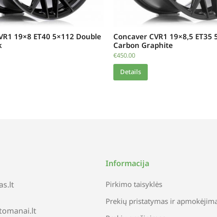
VR1 19×8 ET40 5×112 Double
Concaver CVR1 19×8,5 ET35 
k
Carbon Graphite
€
450.00
Details
Informacija
s.lt
Pirkimo taisyklės
Prekių pristatymas ir apmokėjim
tomanai.lt