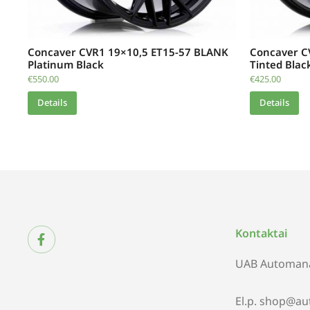
Concaver CVR1 19×10,5 ET15-57 BLANK
Concaver C
Platinum Black
Tinted Blac
€
550.00
€
425.00
Details
Details
Kontaktai
UAB Automana
El.p. shop@au