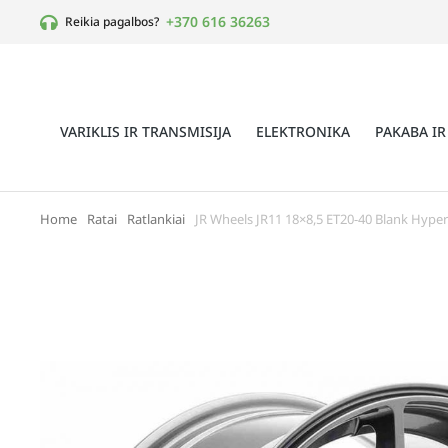
+370 616 36263
Reikia pagalbos?
VARIKLIS IR TRANSMISIJA
ELEKTRONIKA
PAKABA IR
Home
Ratai
Ratlankiai
JR Wheels JR11 18×8,5 ET20-40 Blank Hype
You are here: