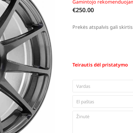
Gamintojo rekomenduojam
€
250.00
Prekės atspalvis gali skir
Teirautis dėl pristatymo