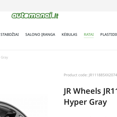
 STABDŽIAI
SALONO ĮRANGA
KĖBULAS
RATAI
PLASTIDI
r Gray
Product code: JR111885XX207
JR Wheels JR1
Hyper Gray