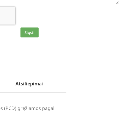
Siųsti
Atsiliepimai
lės (PCD) gręžiamos pagal