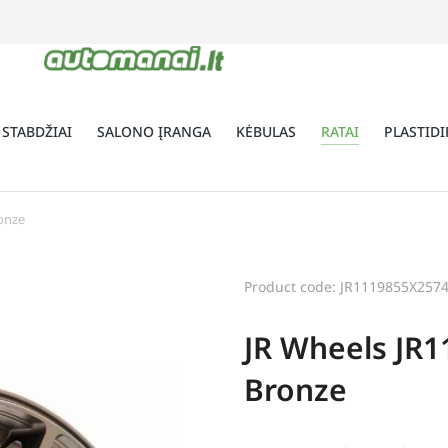
 STABDŽIAI
SALONO ĮRANGA
KĖBULAS
RATAI
PLASTIDI
ronze
Product code: JR1119855X257
JR Wheels JR1
Bronze