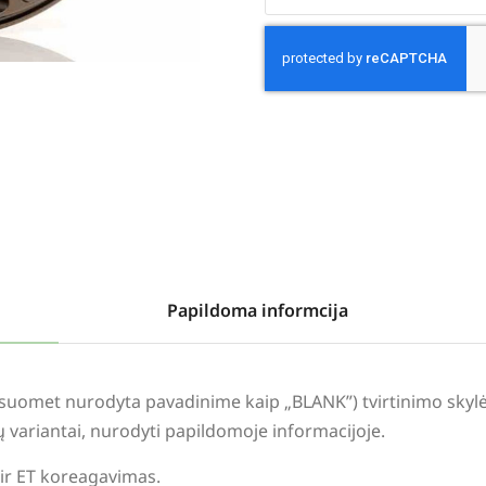
Alternative:
Papildoma informcija
visuomet nurodyta pavadinime kaip „BLANK”) tvirtinimo sky
lių variantai, nurodyti papildomoje informacijoje.
 ir ET koreagavimas.