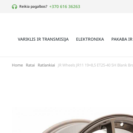
+370 616 36263
Reikia pagalbos?
VARIKLIS IR TRANSMISIJA
ELEKTRONIKA
PAKABA IR
Home
Ratai
Ratlankiai
JR Wheels JR11 19×8,5 ET25-40 5H Blank B
You are here: