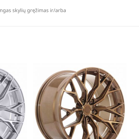
lingas skylių gręžimas ir/arba