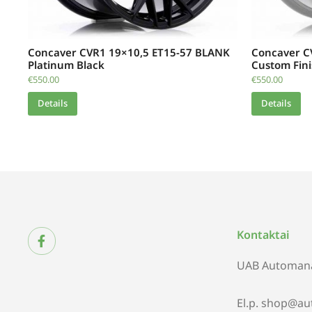
Concaver CVR1 19×10,5 ET15-57 BLANK
Concaver C
Platinum Black
Custom Fin
€
550.00
€
550.00
Details
Details
Kontaktai
UAB Automana
El.p. shop@au