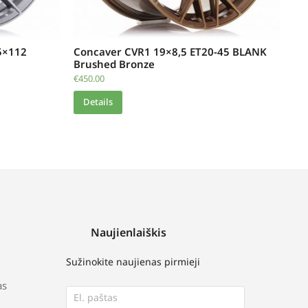
5×112
Concaver CVR1 19×8,5 ET20-45 BLANK
Brushed Bronze
€
450.00
Details
Naujienlaiškis
Sužinokite naujienas pirmieji
as