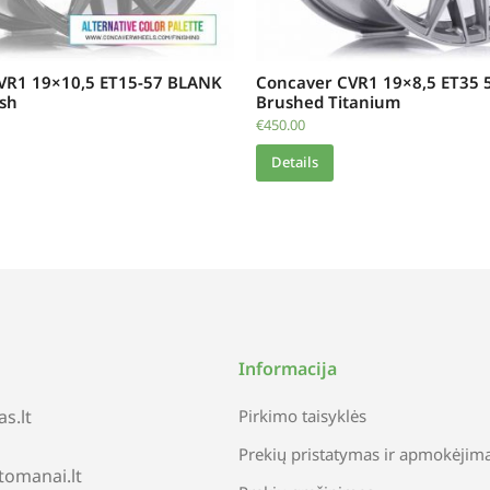
VR1 19×10,5 ET15-57 BLANK
Concaver CVR1 19×8,5 ET35 
ish
Brushed Titanium
€
450.00
Details
Informacija
s.lt
Pirkimo taisyklės
Prekių pristatymas ir apmokėjim
tomanai.lt