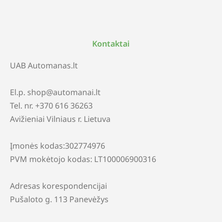
Kontaktai
UAB Automanas.lt
El.p. shop@automanai.lt
Tel. nr. +370 616 36263
Avižieniai Vilniaus r. Lietuva
Įmonės kodas:302774976
PVM mokėtojo kodas: LT100006900316
Adresas korespondencijai
Pušaloto g. 113 Panevėžys