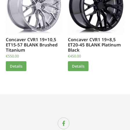
Concaver CVR1 19×10,5
Concaver CVR1 19×8,5
ET15-57 BLANK Brushed
ET20-45 BLANK Platinum
Titanium
Black
€
550.00
€
450.00
Details
Details