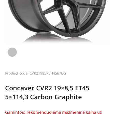
Product code: CVR21985P5H4567CG
Concaver CVR2 19×8,5 ET45
5×114,3 Carbon Graphite
Gamintojo rekomenduojama mažmeninė kaina už