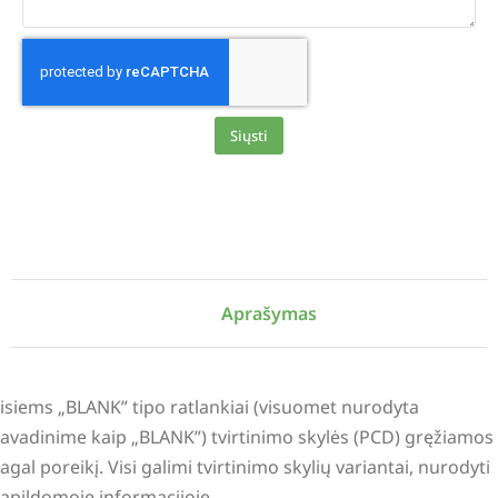
Siųsti
Alternative:
Aprašymas
isiems „BLANK” tipo ratlankiai (visuomet nurodyta
avadinime kaip „BLANK”) tvirtinimo skylės (PCD) gręžiamos
agal poreikį. Visi galimi tvirtinimo skylių variantai, nurodyti
apildomoje informacijoje.