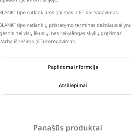
BLANK” tipo ratlankiams galimas ir ET koreagavimas.
BLANK” tipo ratlankių pristatymo terminas dažniausiai yra
lgesnis nei visų likusių, nes reikalingas skylių gręžimas
r/arba išnešimo (ET) koregavimas.
Papildoma informcija
Atsiliepimai
Panašūs produktai